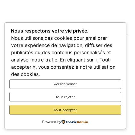
Nous respectons votre vie privée.
Nous utilisons des cookies pour améliorer
votre expérience de navigation, diffuser des
publicités ou des contenus personnalisés et
analyser notre trafic. En cliquant sur « Tout
Accueil
Oeuvres
Artistes
Lieux
accepter », vous consentez à notre utilisation
Expositions
des cookies.
Pour les lieux
Pour les artistes
Personnaliser
Carte cadeau
A propos
Contact
Tout rejeter
Tout accepter
© 2026 Trait d’union –
Mentions légales
–
CGU/CGV
Powered by
Une création
Vezerance