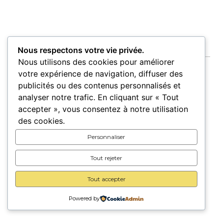
Nous respectons votre vie privée.
Nous utilisons des cookies pour améliorer
votre expérience de navigation, diffuser des
publicités ou des contenus personnalisés et
analyser notre trafic. En cliquant sur « Tout
Accueil
Oeuvres
Artistes
Lieux
accepter », vous consentez à notre utilisation
Expositions
des cookies.
Pour les lieux
Pour les artistes
Personnaliser
Carte cadeau
A propos
Contact
Tout rejeter
Tout accepter
© 2026 Trait d’union –
Mentions légales
–
CGU/CGV
Powered by
Une création
Vezerance