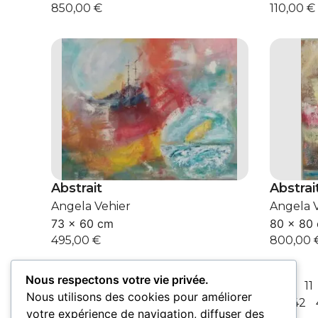
850,00
€
110,00
€
Abstrait
Abstrai
Angela Vehier
Angela 
73 × 60 cm
80 × 80
495,00
€
800,00
Nous respectons votre vie privée.
Précédent
1
2
3
4
5
6
7
8
9
10
11
Nous utilisons des cookies pour améliorer
37
38
39
40
41
42
votre expérience de navigation, diffuser des