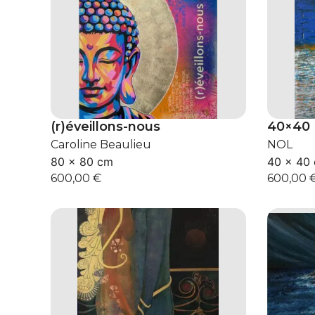
(r)éveillons-nous
40×40
Caroline Beaulieu
NOL
80 × 80 cm
40 × 40
600,00
€
600,00