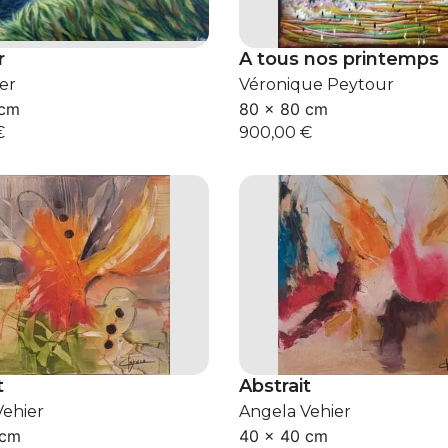
r
A tous nos printemps
ler
Véronique Peytour
 cm
80 × 80 cm
€
900,00
€
t
Abstrait
Vehier
Angela Vehier
 cm
40 × 40 cm