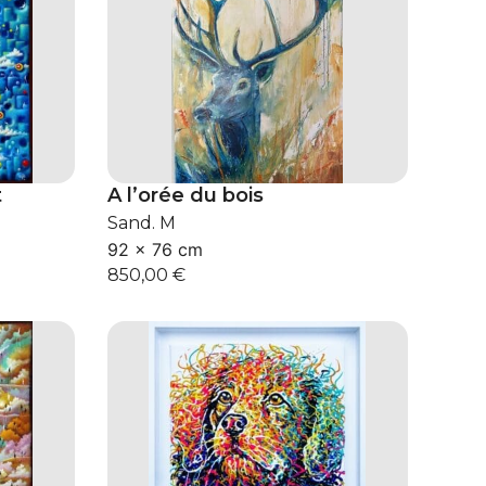
t
A l’orée du bois
Sand. M
92 × 76 cm
850,00
€