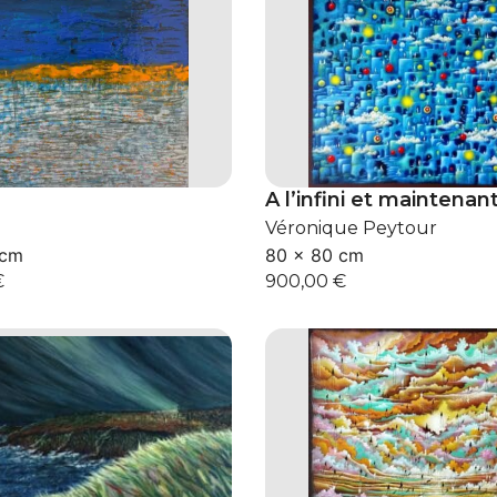
A l’infini et maintenan
Véronique Peytour
 cm
80 × 80 cm
€
900,00
€