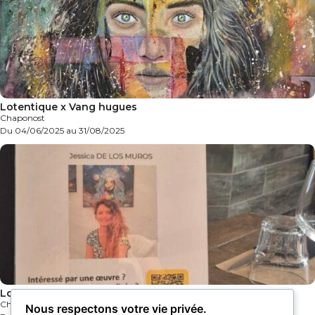
Lotentique x Vang hugues
Chaponost
Du 04/06/2025 au 31/08/2025
Lotentique x Jessica De Los Muros
Chaponost
Nous respectons votre vie privée.