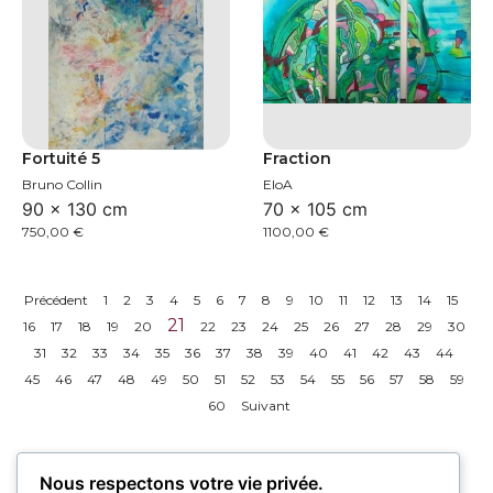
Fortuité 5
Fraction
Bruno Collin
EloA
90 × 130 cm
70 × 105 cm
750,00
€
1100,00
€
Précédent
1
2
3
4
5
6
7
8
9
10
11
12
13
14
15
21
16
17
18
19
20
22
23
24
25
26
27
28
29
30
31
32
33
34
35
36
37
38
39
40
41
42
43
44
45
46
47
48
49
50
51
52
53
54
55
56
57
58
59
60
Suivant
Nous respectons votre vie privée.