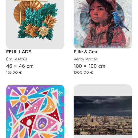
FEUILLADE
Fille & Geai
Émilie Rous
Rémy Porcar
46 × 46 cm
100 × 100 cm
165,00
€
1300,00
€