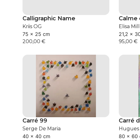
Calligraphic Name
Calme 
Kriis OG
Elisa Mil
75 × 25 cm
21,2 × 3
200,00
€
95,00
€
Carré 99
Carré 
Serge De Maria
Hugues
40 × 40 cm
80 × 60