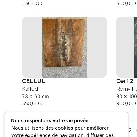
230,00
€
300,00
CELLUL
Cerf 2
Kallud
Rémy Po
73 × 60 cm
80 × 10
350,00
€
900,00
Nous respectons votre vie privée.
Précédent
1
2
3
4
5
6
7
8
9
10
11
Nous utilisons des cookies pour améliorer
37
38
39
40
41
42
votre expérience de navigation, diffuser des