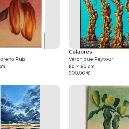
Calabres
Moreno Ruiz
Véronique Peytour
 cm
80 × 80 cm
€
900,00
€