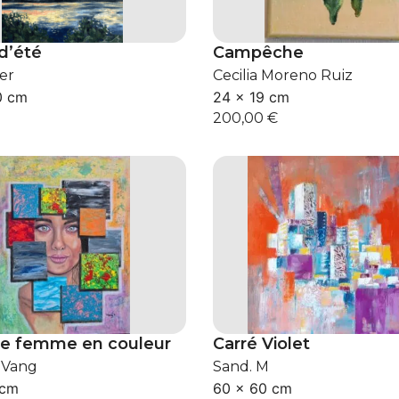
d’été
Campêche
ler
Cecilia Moreno Ruiz
0 cm
24 × 19 cm
200,00
€
de femme en couleur
Carré Violet
 Vang
Sand. M
 cm
60 × 60 cm