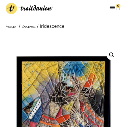
0
/
/ Iridescence
Accueil
Oeuvres