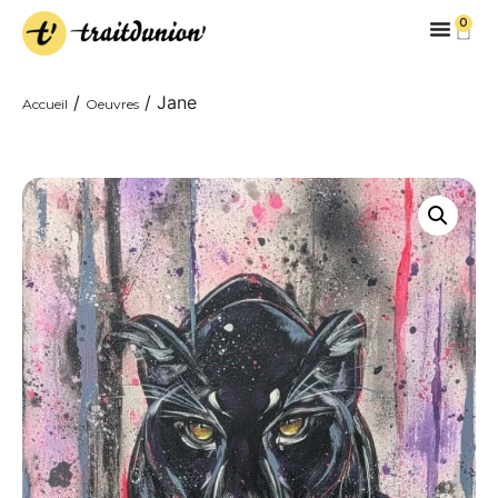
0
/
/ Jane
Accueil
Oeuvres