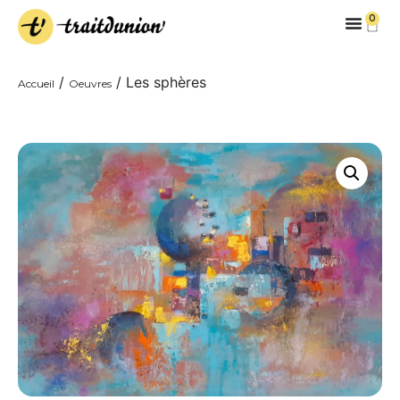
0
/
/ Les sphères
Accueil
Oeuvres