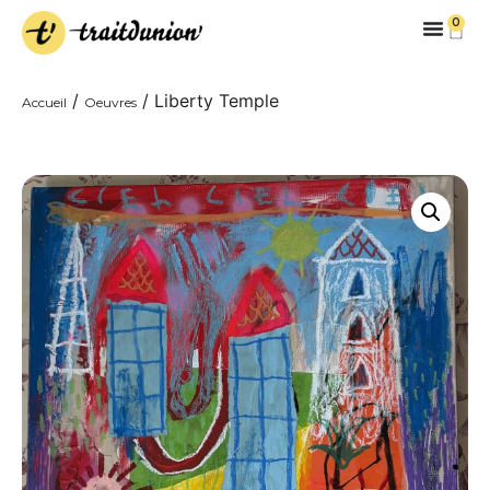
0
/
/ Liberty Temple
Accueil
Oeuvres