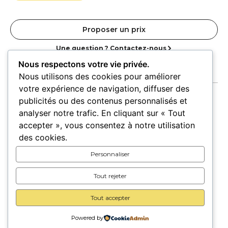
Proposer un prix
Une question ? Contactez-nous
Nous respectons votre vie privée.
Nous utilisons des cookies pour améliorer
votre expérience de navigation, diffuser des
publicités ou des contenus personnalisés et
analyser notre trafic. En cliquant sur « Tout
accepter », vous consentez à notre utilisation
Accueil
Oeuvres
Artistes
Lieux
des cookies.
Expositions
Personnaliser
Pour les lieux
Pour les artistes
Tout rejeter
Carte cadeau
A propos
Contact
Tout accepter
Powered by
© 2026 Trait d’union –
Mentions légales
–
CGU/CGV