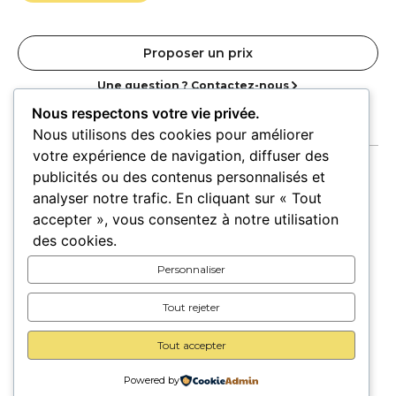
Proposer un prix
Une question ? Contactez-nous
Nous respectons votre vie privée.
Nous utilisons des cookies pour améliorer
votre expérience de navigation, diffuser des
publicités ou des contenus personnalisés et
analyser notre trafic. En cliquant sur « Tout
accepter », vous consentez à notre utilisation
Accueil
Oeuvres
Artistes
Lieux
des cookies.
Expositions
Personnaliser
Pour les lieux
Pour les artistes
Tout rejeter
Carte cadeau
A propos
Contact
Tout accepter
Powered by
© 2026 Trait d’union –
Mentions légales
–
CGU/CGV