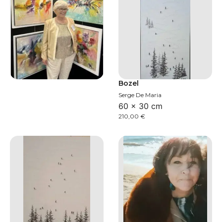
Bozel
Serge De Maria
60 × 30 cm
210,00
€