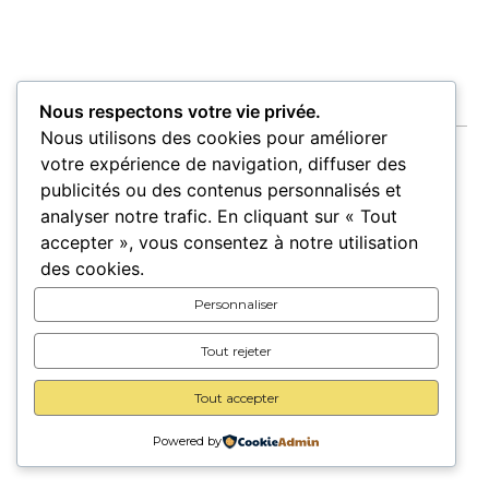
Nous respectons votre vie privée.
Nous utilisons des cookies pour améliorer
votre expérience de navigation, diffuser des
publicités ou des contenus personnalisés et
analyser notre trafic. En cliquant sur « Tout
Accueil
Oeuvres
Artistes
Lieux
accepter », vous consentez à notre utilisation
Expositions
des cookies.
Pour les lieux
Pour les artistes
Personnaliser
Carte cadeau
A propos
Contact
Tout rejeter
Tout accepter
© 2026 Trait d’union –
Mentions légales
–
CGU/CGV
Powered by
Une création
Vezerance