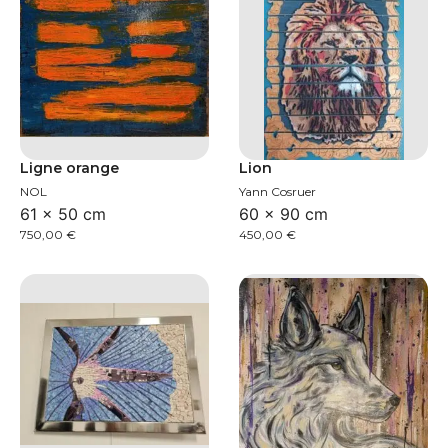
Ligne orange
Lion
NOL
Yann Cosruer
61 × 50 cm
60 × 90 cm
750,00
€
450,00
€