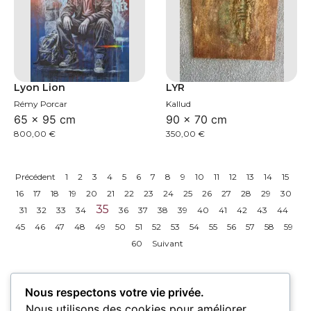
Lyon Lion
LYR
Rémy Porcar
Kallud
65 × 95 cm
90 × 70 cm
800,00
€
350,00
€
Précédent
1
2
3
4
5
6
7
8
9
10
11
12
13
14
15
16
17
18
19
20
21
22
23
24
25
26
27
28
29
30
35
31
32
33
34
36
37
38
39
40
41
42
43
44
45
46
47
48
49
50
51
52
53
54
55
56
57
58
59
60
Suivant
Nous respectons votre vie privée.
Nous utilisons des cookies pour améliorer