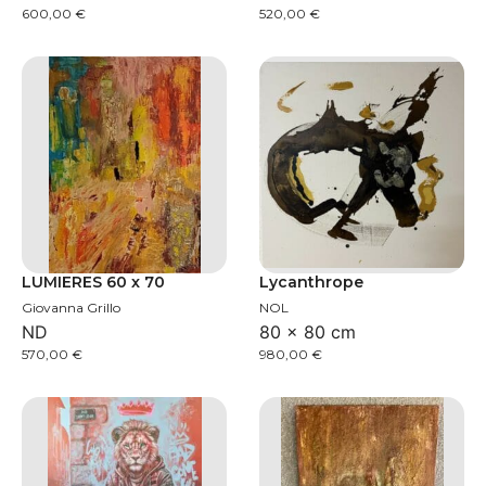
600,00
€
520,00
€
LUMIERES 60 x 70
Lycanthrope
Giovanna Grillo
NOL
ND
80 × 80 cm
570,00
€
980,00
€