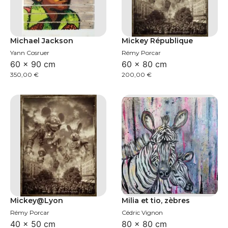
Michael Jackson
Mickey République
Yann Cosruer
Rémy Porcar
60 × 90 cm
60 × 80 cm
350,00
€
200,00
€
Mickey@Lyon
Milia et tio, zèbres
Rémy Porcar
Cédric Vignon
40 × 50 cm
80 × 80 cm