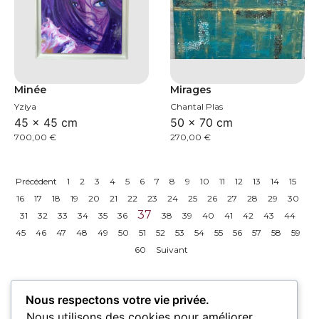
Minée
Mirages
Yziya
Chantal Plas
45 × 45 cm
50 × 70 cm
700,00
€
270,00
€
Précédent
1
2
3
4
5
6
7
8
9
10
11
12
13
14
15
16
17
18
19
20
21
22
23
24
25
26
27
28
29
30
37
31
32
33
34
35
36
38
39
40
41
42
43
44
45
46
47
48
49
50
51
52
53
54
55
56
57
58
59
60
Suivant
Nous respectons votre vie privée.
Nous utilisons des cookies pour améliorer