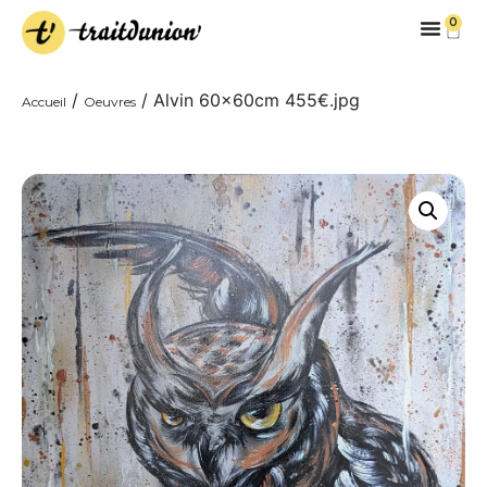
0
/
/ Alvin 60x60cm 455€.jpg
Accueil
Oeuvres