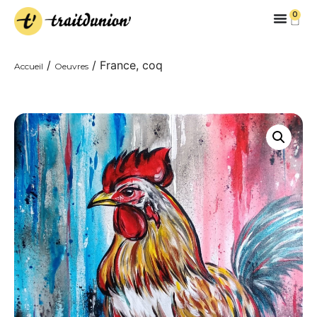
0
/
/ France, coq
Accueil
Oeuvres