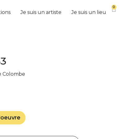
0
tions
Je suis un artiste
Je suis un lieu
3
e Colombe
'oeuvre