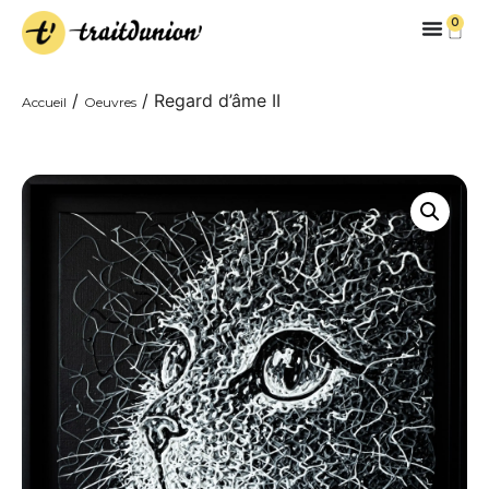
0
/
/ Regard d’âme II
Accueil
Oeuvres