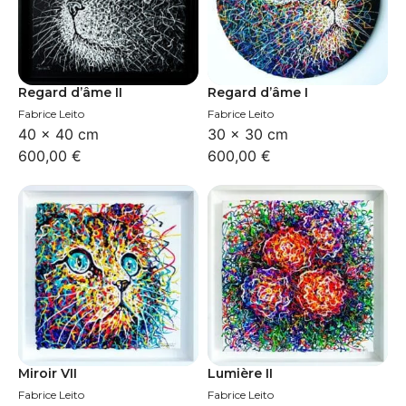
Regard d’âme II
Regard d’âme I
Fabrice Leito
Fabrice Leito
40 × 40 cm
30 × 30 cm
600,00
€
600,00
€
Miroir VII
Lumière II
Fabrice Leito
Fabrice Leito