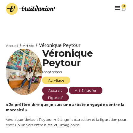
0
/
/ Véronique Peytour
Accueil
Artiste
Véronique
Peytour
Montbrison
Acrylique
Abstrait
Art Singulier
Figuratif
« Je préfère dire que je suis une artiste engagée contre la
morosité ».
Véronique Merlault Peytour mélange l’abstraction et la figuration pour
créer un univers entre le réel et l’imaginaire.