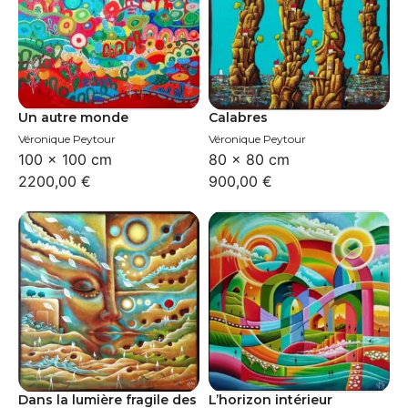
Un autre monde
Calabres
Véronique Peytour
Véronique Peytour
100 × 100 cm
80 × 80 cm
2200,00
€
900,00
€
Dans la lumière fragile des
L’horizon intérieur