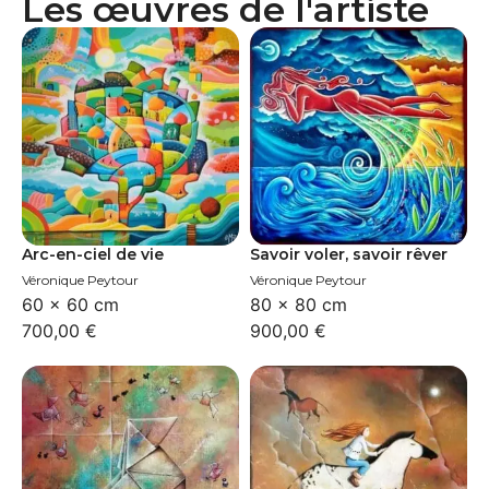
Les œuvres de l'artiste
Arc-en-ciel de vie
Savoir voler, savoir rêver
Véronique Peytour
Véronique Peytour
60 × 60 cm
80 × 80 cm
700,00
€
900,00
€