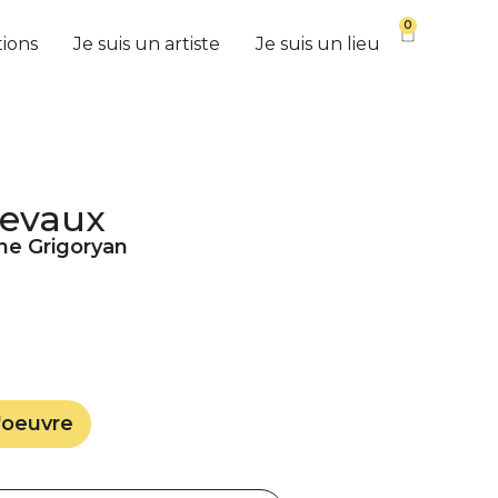
0
tions
Je suis un artiste
Je suis un lieu
hevaux
ne Grigoryan
'oeuvre